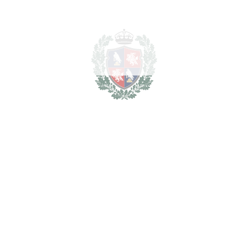
Shopping ‌center: ‌4km.
Airport: ‌6.6km
Av. De La Alquería, 1
El Patio de Tramores, Planta 2
29679, Benahavís, Spain