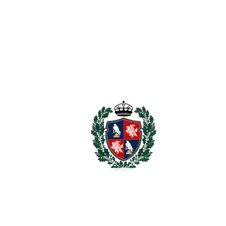
Av. De La Alquería, 1
El Patio de Tramores, Planta 2
29679, Benahavís, Spain
Tel.
(+34) 952 847 240
/
(+34) 699 778 822
LUXURY VILLAS
APARTMENTS