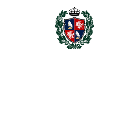
Av. De La Alquería, 1
El Patio de Tramores, Planta 2
29679, Benahavís, Spain
Tel.
(+34) 952 847 240
/
(+34) 699 778 822
LUXURY VILLAS